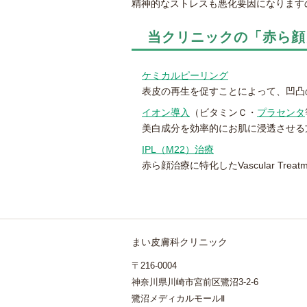
精神的なストレスも悪化要因になります
当クリニックの「赤ら顔
ケミカルピーリング
表皮の再生を促すことによって、凹凸
イオン導入
（ビタミンＣ・
プラセンタ
美白成分を効率的にお肌に浸透させる
IPL（M22）治療
赤ら顔治療に特化したVascular Tre
まい皮膚科クリニック
〒216-0004
神奈川県川崎市宮前区鷺沼3-2-6
鷺沼メディカルモールⅡ