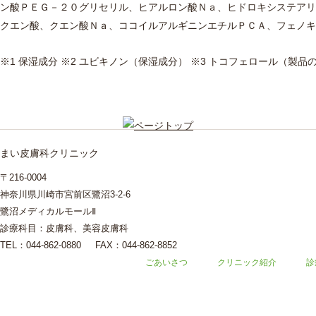
ン酸ＰＥＧ－２０グリセリル、ヒアルロン酸Ｎａ、ヒドロキシステアリ
クエン酸、クエン酸Ｎａ、ココイルアルギニンエチルＰＣＡ、フェノキ
※1 保湿成分 ※2 ユビキノン（保湿成分） ※3 トコフェロール（製品
まい皮膚科クリニック
〒216-0004
神奈川県川崎市宮前区鷺沼3-2-6
鷺沼メディカルモールⅡ
診療科目：皮膚科、美容皮膚科
TEL：044-862-0880
FAX：044-862-8852
ごあいさつ
クリニック紹介
診