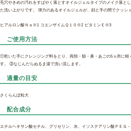
毛穴やきめの汚れをすばやく落とすオイルジェルタイプのメイク落とし
た洗い上がりです。 弾力のあるオイルジェルが、顔と手の間でクッシ
ヒアルロン酸Ｎａ※1 コエンザイムＱ１０※2 ビタミンＥ※3
ご使用方法
①乾いた手にクレンジング料をとり、両頬・額・鼻・あごの5ヵ所に軽
す。 ③なじんだらぬるま湯で洗い流します。
適量の目安
さくらんぼ粒大
配合成分
エチルヘキサン酸セチル、グリセリン、水、イソステアリン酸ＰＥＧ－