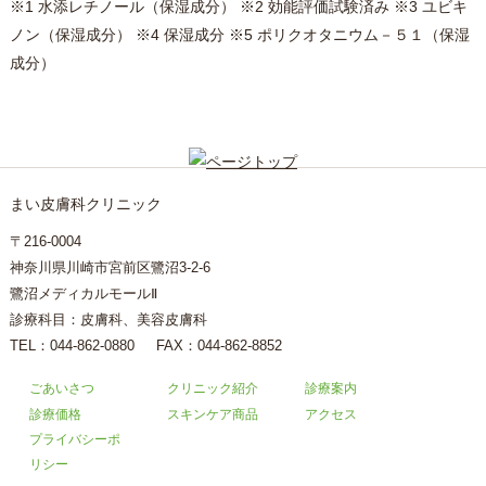
※1 水添レチノール（保湿成分） ※2 効能評価試験済み ※3 ユビキ
ノン（保湿成分） ※4 保湿成分 ※5 ポリクオタニウム－５１（保湿
成分）
まい皮膚科クリニック
〒216-0004
神奈川県川崎市宮前区鷺沼3-2-6
鷺沼メディカルモールⅡ
診療科目：皮膚科、美容皮膚科
TEL：
044-862-0880
FAX：044-862-8852
ごあいさつ
クリニック紹介
診療案内
診療価格
スキンケア商品
アクセス
プライバシーポ
リシー