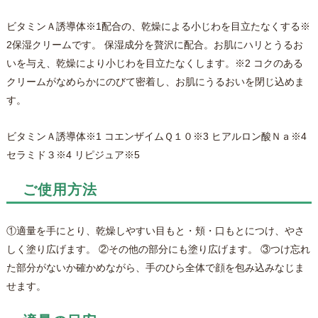
ビタミンＡ誘導体※1配合の、乾燥による小じわを目立たなくする※
2保湿クリームです。 保湿成分を贅沢に配合。お肌にハリとうるお
いを与え、乾燥により小じわを目立たなくします。※2 コクのある
クリームがなめらかにのびて密着し、お肌にうるおいを閉じ込めま
す。
ビタミンＡ誘導体※1 コエンザイムＱ１０※3 ヒアルロン酸Ｎａ※4
セラミド３※4 リピジュア※5
ご使用方法
①適量を手にとり、乾燥しやすい目もと・頬・口もとにつけ、やさ
しく塗り広げます。 ②その他の部分にも塗り広げます。 ③つけ忘れ
た部分がないか確かめながら、手のひら全体で顔を包み込みなじま
せます。