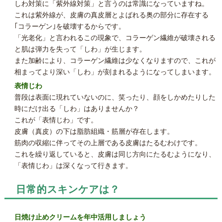
しわ対策に「紫外線対策」と言うのは常識になっていますね。
これは紫外線が、皮膚の真皮層とよばれる奥の部分に存在する
｢コラーゲン｣を破壊するからです。
「光老化」と言われるこの現象で、コラーゲン繊維が破壊される
と肌は弾力を失って「しわ」が生じます。
また加齢により、コラーゲン繊維は少なくなりますので、これが
相まってより深い「しわ」が刻まれるようになってしまいます。
表情じわ
普段は表面に現れていないのに、笑ったり、顔をしかめたりした
時にだけ出る「しわ」はありませんか？
これが「表情じわ」です。
皮膚（真皮）の下は脂肪組織・筋層が存在します。
筋肉の収縮に伴ってその上層である皮膚はたるむわけです。
これを繰り返していると、皮膚は同じ方向にたるむようになり、
「表情じわ」は深くなって行きます。
日常的スキンケアは？
日焼け止めクリームを年中活用しましょう