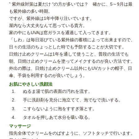
” 紫外線対策は夏だけ “の方が多いでは？ 確かに、5～9月は最
も紫外線の多い時期。
ですが、紫外線は1年中降り注いでいます。
屋内なら大丈夫なんて思っている貴方。
家の中にもUVAは窓ガラスを通過して入ってきます。
「しわ」は毎日浴びている紫外線の蓄積によって出来ますので、
日々の生活のちょっとした時でも予防することが大切です。
日焼け止めクリームは1年を通して使うこと、普段の生活でも
朝、日焼け止めクリームを塗ってメイクするのが良い方法です。
外出の際は、日焼け止めクリーム以外にもUVカットの帽子、日
傘、手袋を利用するのが良いでしょう。
お肌にやさしい洗顔法
ぬるま湯で肌の表面の汚れを流す。
手に洗顔剤を充分に泡立てて、泡でなで洗いする。
こすらないように泡をすすぎ落とす。
タオルを押しあて水分を吸い取る。
マッサージ
指先全体でクリームをのばすように、ソフトタッチで行います。