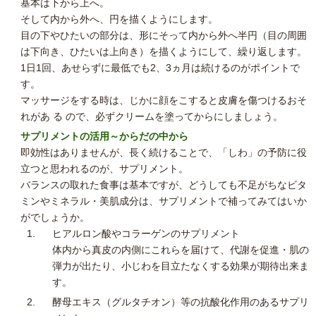
基本は下から上へ。
そして内から外へ、円を描くようにします。
目の下やひたいの部分は、形にそって内から外へ半円（目の周囲
は下向き、ひたいは上向き）を描くようにして、繰り返します。
1日1回、あせらずに最低でも2、3ヵ月は続けるのがポイントで
す。
マッサージをする時は、じかに顔をこすると皮膚を傷つけるおそ
れがあ る ので、必ずクリームを塗ってからにしましょう。
サプリメントの活用～からだの中から
即効性はありませんが、長く続けることで、「しわ」の予防に役
立つと思われるのが、サプリメント。
バランスの取れた食事は基本ですが、どうしても不足がちなビタ
ミンやミネラル・美肌成分は、サプリメントで補ってみてはいか
がでしょうか。
ヒアルロン酸やコラーゲンのサプリメント
体内から真皮の内側にこれらを届けて、代謝を促進・肌の
弾力が出たり、小じわを目立たなくする効果が期待出来ま
す。
酵母エキス（グルタチオン）等の抗酸化作用のあるサプリ