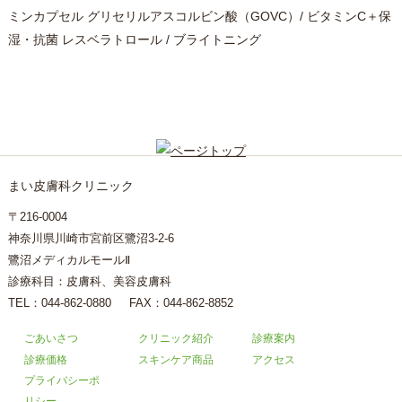
ミンカプセル グリセリルアスコルビン酸（GOVC）/ ビタミンC＋保
湿・抗菌 レスベラトロール / ブライトニング
まい皮膚科クリニック
〒216-0004
神奈川県川崎市宮前区鷺沼3-2-6
鷺沼メディカルモールⅡ
診療科目：皮膚科、美容皮膚科
TEL：
044-862-0880
FAX：044-862-8852
ごあいさつ
クリニック紹介
診療案内
診療価格
スキンケア商品
アクセス
プライバシーポ
リシー